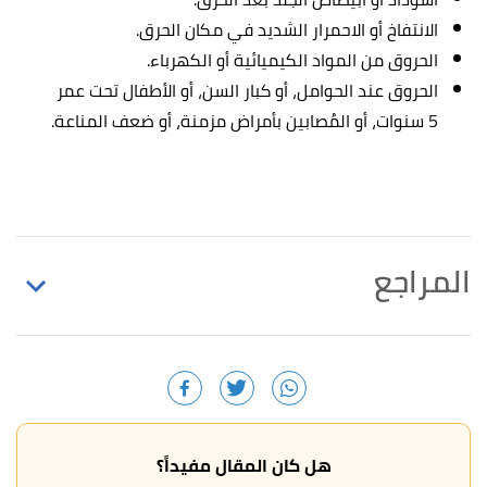
الانتفاخ أو الاحمرار الشديد في مكان الحرق.
الحروق من المواد الكيميائية أو الكهرباء.
الحروق عند الحوامل، أو كبار السن، أو الأطفال تحت عمر
5 سنوات، أو المُصابين بأمراض مزمنة، أو ضعف المناعة.
المراجع
,
webmd
, Retrieved
"Thermal Burns Treatment"
↑
13/7/2023. Edited.
,
"HOW TO TREAT A FIRST-DEGREE, MINOR BURN"
↑
aad
, Retrieved 13/7/2023. Edited.
هل كان المقال مفيداً؟