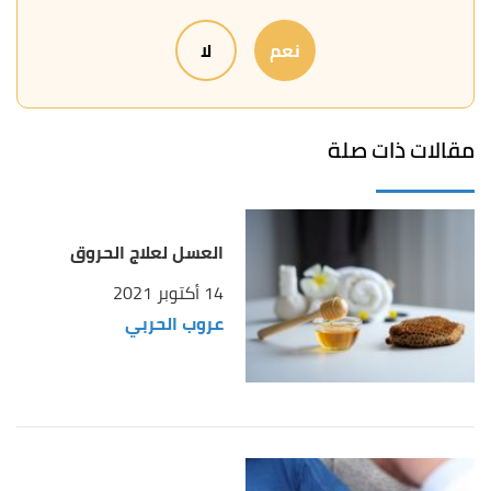
,
mayoclinic
, Retrieved 13/7/2023.
"Burns: First aid"
↑
نعم
لا
Edited.
,
"How to recognize and treat a burn blister"
↑
medicalnewstoday
, Retrieved 13/7/2023. Edited.
مقالات ذات صلة
,
"Initial First Aid Treatment for Minor Burns"
↑
ameriburn
, Retrieved 13/7/2023. Edited.
العسل لعلاج الحروق
,
wikihow
,
"How to Treat a Burn Using Honey"
↑
Retrieved 13/7/2023. Edited.
14 أكتوبر 2021
عروب الحربي
,
nhsinform
, Retrieved
"Burns and scalds"
↑
13/7/2023. Edited.