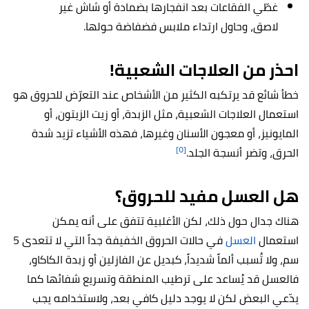
غطّي الفقاعات بعد انفجارها بضمادة أو شاش غير
لاصق، وحاول ارتداء ملابس فضفاضة حولها.
احذر من العلاجات الشعبية!
خطأ شائع قد يرتكبه الكثير من الأشخاص عند التعرّض للحروق هو
استعمال العلاجات الشعبية، مثل الزبدة، أو زيت الزيتون، أو
المايونيز، أو معجون الأسنان وغيرها، فهذه الأشياء تزيد شدة
[٥]
الحرق، وتضر أنسجة الجلد.
هل العسل مفيد للحروق؟
هناك جدال حول ذلك، لكن الأغلبية تتفق على أنه يمكن
استعمال
العسل
في حالات الحروق الخفيفة جداً التي لا تتعدى 5
سم، ولا تُسبب ألماً شديداً، كبديل عن الفازلين أو زبدة الكاكاو،
فالعسل قد يُساعد على ترطيب المنطقة وتسريع شفائها كما
يدّعي البعض لكن لا يوجد دليل كافي بعد، ولاستخدامه يجب