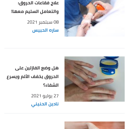
علاج فقاعات الحروق:
والتعامل السليم معها!
08 سبتمبر 2021
ساره الحبيس
هل وضع الفازلين على
الحروق يخفف الألم ويسرع
الشفاء؟
27 يوليو 2021
نادين الحنيني