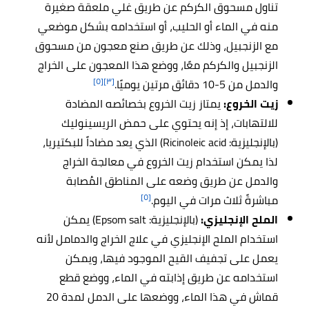
تناول مسحوق الكركم عن طريق غلي ملعقة صغيرة
منه في الماء أو الحليب، أو استخدامه بشكل موضعي
مع الزنجبيل، وذلك عن طريق صنع معجون من مسحوق
الزنجبيل والكركم معًا، ووضع هذا المعجون على الخراج
[٥]
[٣]
والدمل من 5-10 دقائق مرتين يوميًا.
زيت الخروع:
يمتاز زيت الخروع بخصائصه المضادة
للالتهابات، إذ إنه يحتوي على حمض الريسينوليك
(بالإنجليزية: Ricinoleic acid) الذي يعد مضاداً للبكتيريا،
لذا يمكن استخدام زيت الخروع في معالجة الخراج
والدمل عن طريق وضعه على المناطق المُصابة
[٥]
مباشرةً ثلاث مرات في اليوم.
الملح الإنجليزي:
(بالإنجليزية: Epsom salt) يمكن
استخدام الملح الإنجليزي في علاج الخراج والدمامل لأنه
يعمل على تجفيف القيح الموجود فيها، ويمكن
استخدامه عن طريق إذابته في الماء، ووضع قطع
قماش في هذا الماء، ووضعها على الدمل لمدة 20