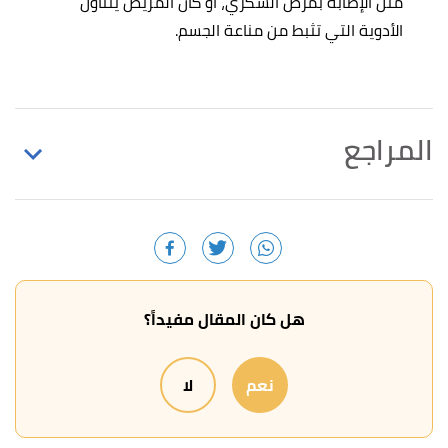
مثل الإصابة بمرض السكري، أو كان المريض يتناول
الأدوية التي تثبط من مناعة الجسم.
المراجع
,
medlineplus
, Retrieved 30/4/2021. Edited.
"Boils"
↑
,
medlineplus
, Retrieved 30/4/2021.
"abscess"
↑
Edited.
هل كان المقال مفيداً؟
أ
ب
ت
ث
,
"Home remedies for boils"
^
medicalnewstoday
, Retrieved 30/4/2021. Edited.
نعم
لا
أ
ب
ت
ث
,
homeremedies
, Retrieved
"abscess skin"
^
30/4/2021. Edited.