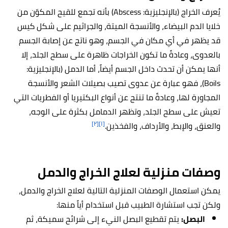
يُعرف الخراج (بالإنجليزية: Abscess) بأنه تجمع للقيح المكوّن من
خلايا الدم البيضاء، والأنسجة الميتة، والجراثيم على شكل كيس
قد يظهر في أي مكان في الجسم، وهو ناتج عن إصابة الجسم
بالعدوى، وعادةً ما تكون الخراجات ظاهرة على سطح الجلد، إلا
أنها يمكن أن تحدث داخل الجسم أيضاً، أما الدمل (بالإنجليزية:
Boils)، فهو عبارة عن عدوى تصيب بصيلات الشعر والأنسجة
المجاورة لها، وعادةً ما تنتج عن أنواع البكتيريا أو الفطريات التي
تعيش على سطح الجلد، وتظهر الدمامل بكثرة على الوجه،
[٢]
[١]
والعنق، والإبط، والأرداف، والفخذين.
وصفات منزلية لعلاج الخراج والدمل
يمكن استعمال الوصفات المنزلية التالية لعلاج الخراج والدمل،
ولكن تجب استشارة الطبيب قبل استخدام أياً منها:
البصل:
يتم تقطيع البصل النيء إلى شرائح سميكة، ثم