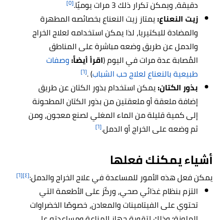
[٥]
دقيقة، ويمكن تكرار ذلك 3 مرات يوميًا.
زيت النعناع:
يمتاز زيت النعناع بخصائصه المطهرة
والمضادة للبكتيريا، لذا يمكن استخدامه لعلاج الخراج
والدمل عن طريق وضعه مباشرة على المناطق
المُصابة عدة مرات في اليوم (
اقرأ أيضاً:
وصفات
[٦]
طبيعية بالنعناع لعلاج حب الشباب
) .
بذور الكتان:
يمكن استخدام بذور الكتان عن طريق
إضافة ملعقة أو ملعقتين من بذور الكتان المطحونة
إلى كمية قليلة من الماء المغلي لصنع معجون، ومن
[٦]
ثم وضعه على الخراج أو الدمل.
أشياء يمكنك فعلها
[٦]
[٤]
يمكن فعل هذه الأمور للمساعدة في علاج الخراج والدمل:
التزم بنظام غذائي صحي، وركّز على الأطعمة التي
تحتوي على الفيتامينات والمعادن، خصوصًا الخضراوات
الملونة؛ وذلك لتقوية جهاز المناعة ومساعدته على